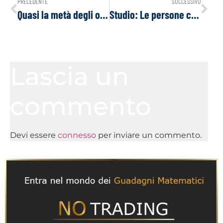
PRECEDENTE
SUCCESSIVO
Quasi la metà degli operatori sanitari esita ad assumere i booster per il COVID-19
Studio: Le persone con più dosi di vaccino COVID-19 hanno maggiori probabilità di contrarre il virus!
Lascia un
commento
Devi essere
connesso
per inviare un commento.