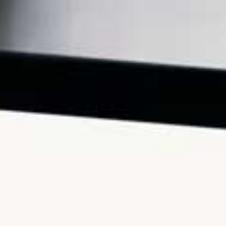
ty di "Alta
nMnlnLl9WaXNsRmJBY1dB