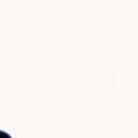
IGRAZIONE
ty di "Alta
VnMnlnLmZvaVUwdEhDcUVJ