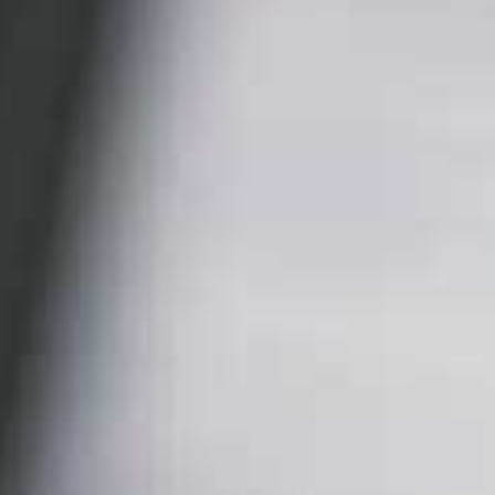
VnMnlnLkMzUDVUYnN4Z3U4
no Vi