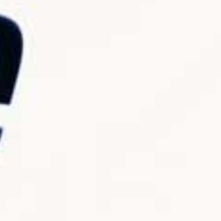
VVVXQ1dwaGdSc3lCb3NSajJ2VGVnMnlnLl9WaXNs
Ecco COME ATTUARE la vera REMIGRAZIONE
72K views
5 Agosto 2026 14:57