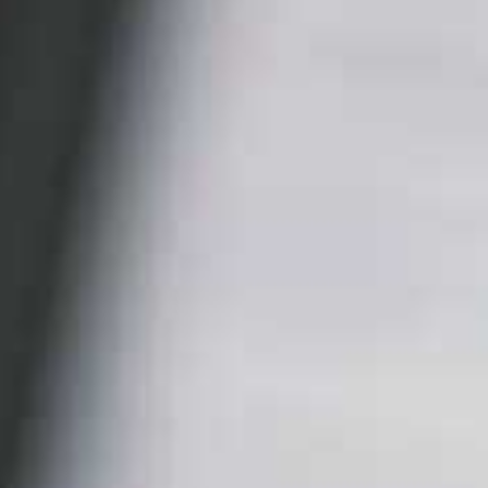
Entra a far parte della mia community di "Alta
Frequenza" clicca qui per
...
583
59
Video YouTube
VVVXQ1dwaGdSc3lCb3NSajJ2VGVnMnlnLmZnZnI5