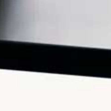
OLTRE AL DANNO, LA BEFFA
7.6K views
5 hours ago
583
59
Entra a far parte della mia community di "Alta
Frequenza" clicca qui per
...
830
70
Video YouTube
VVVXQ1dwaGdSc3lCb3NSajJ2VGVnMnlnLkMzUDV