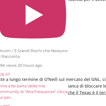
itcoin: I 3 Grandi Rischi che Nessuno
i Racconta.
.9K views
20 hours ago
06
47
ste a lungo termine di O’Neill sul mercato del GNL, ci
decisione dei radicali della Casa Bianca di bloccare l
tra a far parte della mia
ommunity di "Alta Frequenza" clicca
n Texas.
Voglio ricordare ai lettori che il Texas è il t
ui per
...