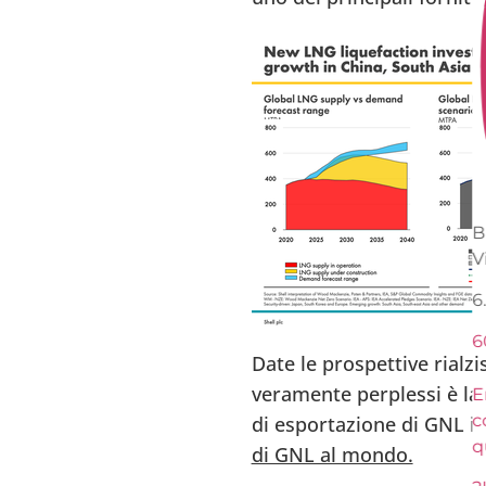
B
V
6
6
Date le prospettive rialzi
veramente perplessi è la 
En
c
di esportazione di GNL i
q
di GNL al mondo.