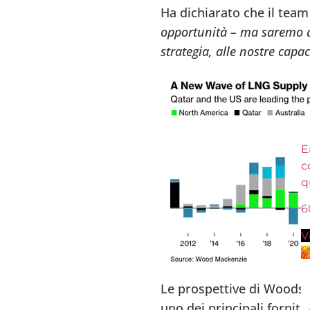
Ha dichiarato che il tea
opportunità – ma saremo di
strategia, alle nostre capac
En
c
q
6
V
V
Le prospettive di Woodsid
uno dei principali fornito