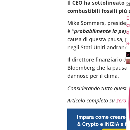
Il CEO ha sottolineato c
2
combustibili fossili più 
En
Mike Sommers, presidente
c
è
“probabilmente la pegg
q
causa di questa pausa, p
8
negli Stati Uniti andranno
V
Il direttore finanziario d
V
Bloomberg che la pausa ne
dannose per il clima.
Considerando tutto questo
Articolo completo su
zeroh