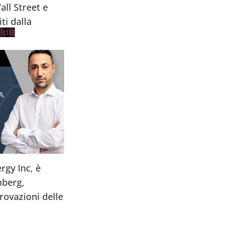
Wall Street e
ti dalla
1dB
rgy Inc, è
mberg,
rovazioni delle