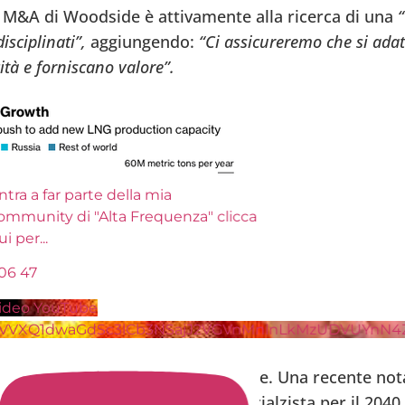
m M&A di Woodside è attivamente alla ricerca di una
“
sciplinati”,
aggiungendo:
“Ci assicureremo che si adat
ità e forniscano valore”.
tra a far parte della mia
ommunity di "Alta Frequenza" clicca
ui per
...
06
47
ideo YouTube
VVXQ1dwaGdSc3lCb3NSajJ2VGVnMnlnLkMzUDVUYnN4
e sul settore sono tra le più rosee. Una recente nota 
ri di GNL, mostra una previsione rialzista per il 2040.