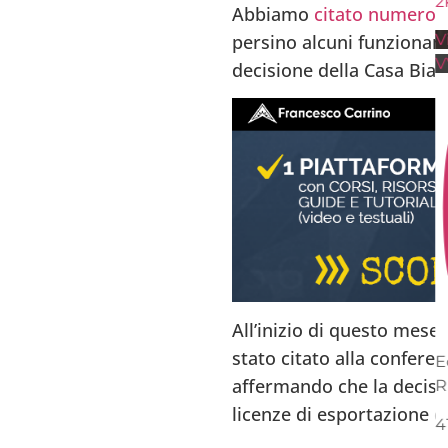
2
Abbiamo
citato numerosi 
persino alcuni funzionari
V
V
decisione della Casa Bian
All’inizio di questo mese
stato citato alla confer
E
affermando che la decisi
R
licenze di esportazione 
4