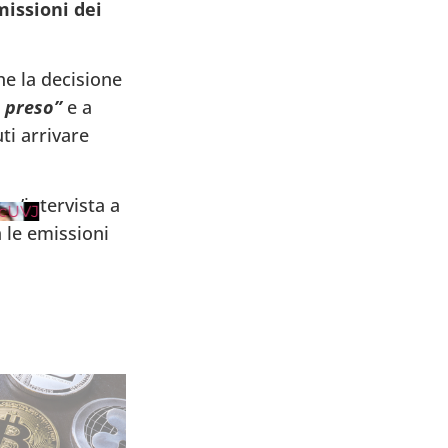
missioni dei
e la decisione
a preso”
e a
ti arrivare
un’intervista a
cUVJ
à le emissioni