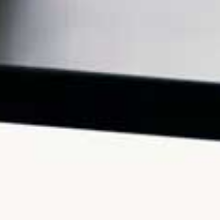
20.6K views
22 hours ago
1.2K
134
Entra a far parte della mia community di "Alta
Frequenza" clicca qui per
...
794
53
Video YouTube
VVVXQ1dwaGdSc3lCb3NSajJ2VGVnMnlnLmZvaVU