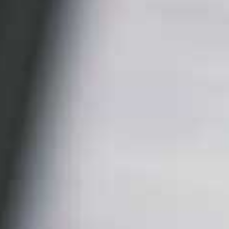
1.2K
134
Video YouTube
VVVXQ1dwaGdSc3lCb3NSajJ2VGVnMnlnLl9WaXNs
Ecco COME ATTUARE la vera REMIGRAZIONE