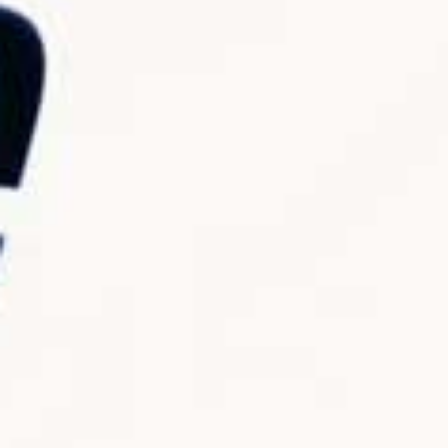
Perché questa Guerra ha CAMBIATO il
MONDO per sempre.
12.9K views
10 Luglio 2026 15:03
1K
105