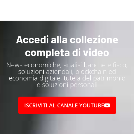
Accedi alla collezione
completa di video
News economiche, analisi banche e fisco,
soluzioni aziendali, blockchain ed
economia digitale, tutela del patrimonio
e soluzioni personali
ISCRIVITI AL CANALE YOUTUBE
Entra a far parte della mia community di "Alta
Frequenza" clicca qui per
...