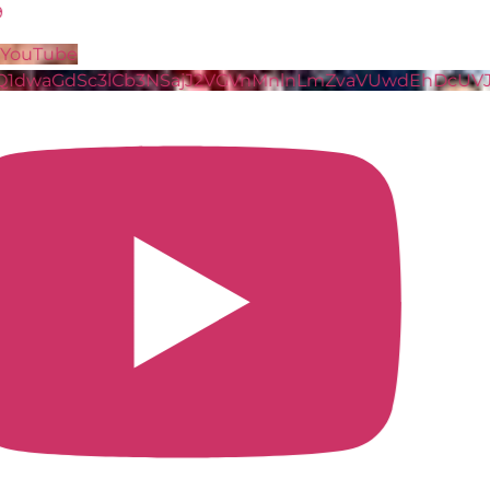
870
59
Video YouTube
VVVXQ1dwaGdSc3lCb3NSajJ2VGVnMnlnLmZvaVUwdE