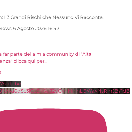
Bitcoin: I 3 Grandi Rischi che Nessuno Vi Racconta.
10.6K views
6 Agosto 2026 16:42
801
70
Entra a far parte della mia community di "Alta
Frequenza" clicca qui per
...
3K
309
Video YouTube
VVVXQ1dwaGdSc3lCb3NSajJ2VGVnMnlnLl9WaXNsRm