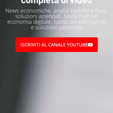
News economiche, analisi banche e fisco,
soluzioni aziendali, blockchain ed
economia digitale, tutela del patrimonio
e soluzioni personali
ISCRIVITI AL CANALE YOUTUBE