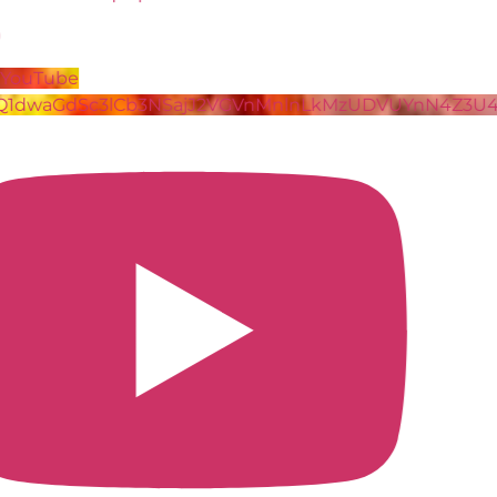
801
70
Video YouTube
VVVXQ1dwaGdSc3lCb3NSajJ2VGVnMnlnLkMzUDVUYn