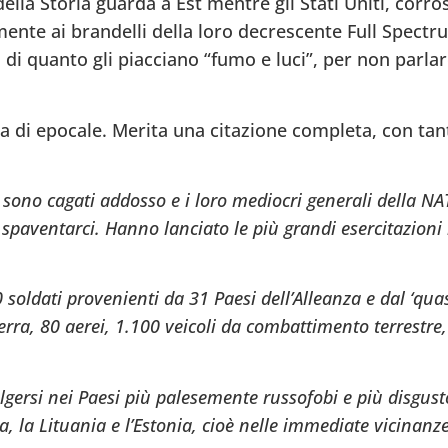
lla Storia guarda a Est mentre gli Stati Uniti, corrosi
ente ai brandelli della loro decrescente Full Spect
i quanto gli piacciano “fumo e luci”, per non parlar
 di epocale. Merita una citazione completa, con tant
 si sono cagati addosso e i loro mediocri generali della 
spaventarci. Hanno lanciato le più grandi esercitazioni 
oldati provenienti da 31 Paesi dell’Alleanza e dal ‘quas
erra, 80 aerei, 1.100 veicoli da combattimento terrestre,
gersi nei Paesi più palesemente russofobi e più disgusto
a, la Lituania e l’Estonia, cioè nelle immediate vicinanze