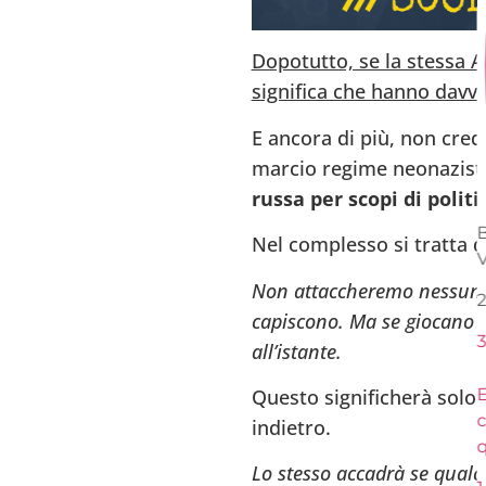
Dopotutto, se la stessa Al
significa che hanno davv
E ancora di più, non cred
marcio regime neonazista 
russa per scopi di politi
B
Nel complesso si tratta d
V
Non attaccheremo nessun Pa
2
capiscono. Ma se giocano t
3
all’istante.
En
Questo significherà solo 
c
indietro.
q
Lo stesso accadrà se qualch