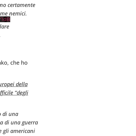
anno certamente
come nemici.
1dB
lare
.
nko, che ho
uropei della
icile “degli
o di una
ia di una guerra
e gli americani