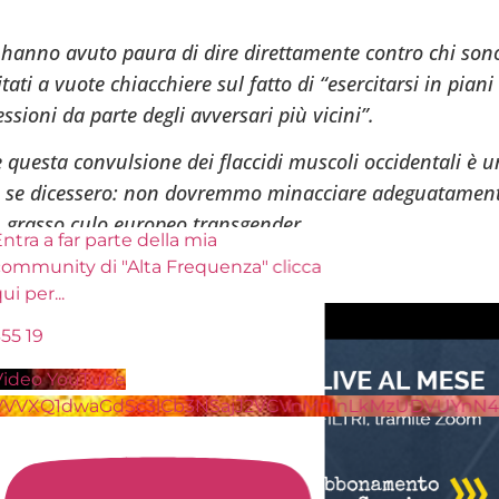
 hanno avuto paura di dire direttamente contro chi sono
tati a vuote chiacchiere sul fatto di “esercitarsi in piani 
ssioni da parte degli avversari più vicini”.
questa convulsione dei flaccidi muscoli occidentali è 
me se dicessero: non dovremmo minacciare adeguatament
n grasso culo europeo transgender.
tra a far parte della mia
ommunity di "Alta Frequenza" clicca
paventoso, ma molto significativo.
ui per
...
55
19
ideo YouTube
VVXQ1dwaGdSc3lCb3NSajJ2VGVnMnlnLkMzUDVUYnN4