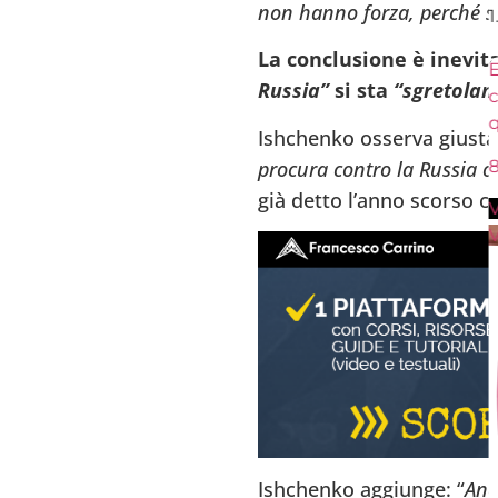
non hanno forza, perché s
1.
La conclusione è inevita
En
Russia”
si sta
“sgretolan
c
q
Ishchenko osserva giust
8
procura contro la Russia ol
già detto l’anno scorso ch
V
V
Ishchenko aggiunge: “
Anc