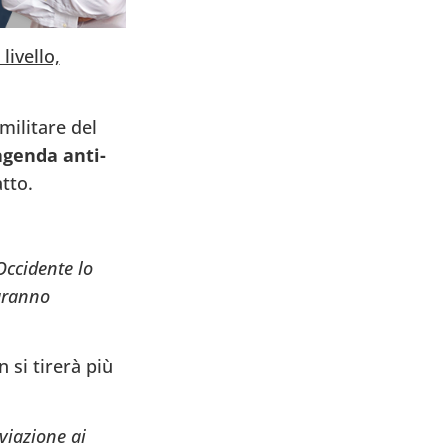
livello,
militare del
agenda anti-
tto.
Occidente lo
faranno
 si tirerà più
viazione ai