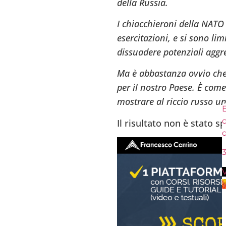
della Russia.
I chiacchieroni della NATO
esercitazioni, e si sono limi
dissuadere potenziali aggre
Ma è abbastanza ovvio che 
per il nostro Paese. È co
mostrare al riccio russo u
En
c
Il risultato non è stato s
q
3
V
V