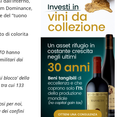
 dall’interno,
rum Dominance,
e del “tuono
o di colorita
NATO hanno
militari dai
i blocco’ della
 tra cui 133
si per noi,
 dei confini