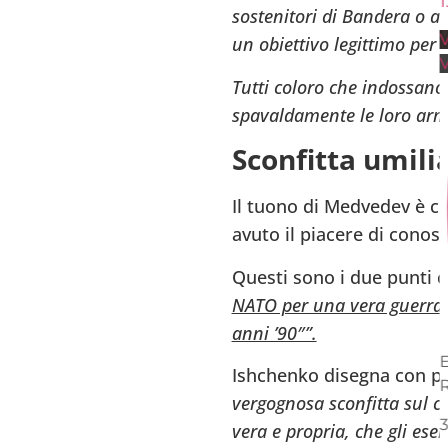
1.
sostenitori di Bandera o a
V
un obiettivo legittimo per 
V
Tutti coloro che indossano
spavaldamente le loro armi
Sconfitta umili
Il tuono di Medvedev è c
avuto il piacere di conos
Questi sono i due punti c
NATO per una vera guerra è i
anni ’90″”.
E
Ishchenko disegna con pre
R
vergognosa sconfitta sul ca
3
vera e propria, che gli ese