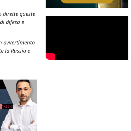
 dirette queste
di difesa e
un avvertimento
e la Russia e
Z3U4