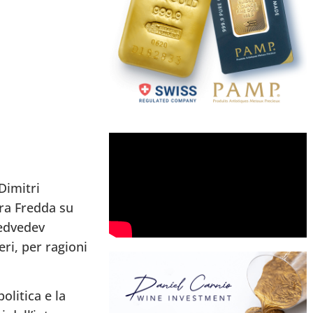
Dimitri
rra Fredda su
Medvedev
eri, per ragioni
litica e la