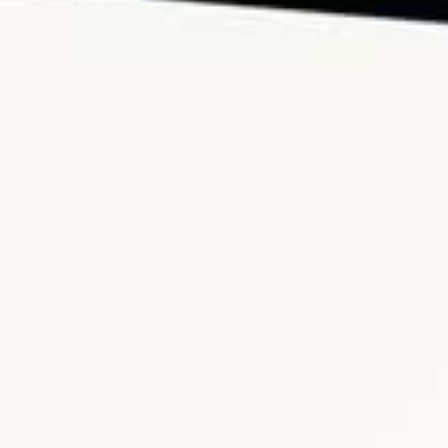
Bitcoin: I 3 Grandi Rischi che Nessuno Vi
Racconta.
12.1K views
6 Agosto 2026 16:42