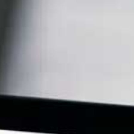
OLTRE AL DANNO, LA BEFFA
45.7K views
9 Agosto 2026 8:52
1.9K
142
Entra a far parte della mia community di "Alta
Frequenza" clicca qui per
...
876
72
Video YouTube
VVVXQ1dwaGdSc3lCb3NSajJ2VGVnMnlnLkMzUDVU