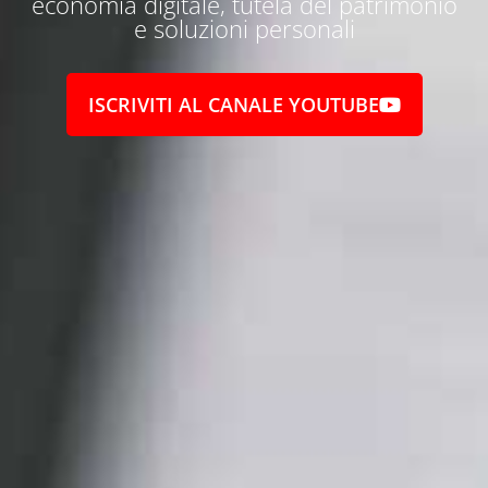
economia digitale, tutela del patrimonio
e soluzioni personali
ISCRIVITI AL CANALE YOUTUBE
Entra a far parte della mia community di "Alta
Frequenza" clicca qui per
...
1.9K
142
Video YouTube
VVVXQ1dwaGdSc3lCb3NSajJ2VGVnMnlnLmZnZnI5UH