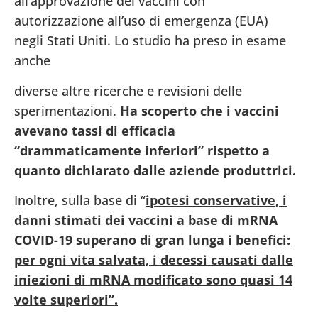
all’approvazione dei vaccini con
autorizzazione all’uso di emergenza (EUA)
negli Stati Uniti. Lo studio ha preso in esame
anche
diverse altre ricerche e revisioni delle
sperimentazioni.
Ha scoperto che i vaccini
avevano tassi di efficacia
“drammaticamente inferiori” rispetto a
quanto dichiarato dalle aziende produttrici.
Inoltre, sulla base di “
ipotesi conservative, i
danni stimati dei vaccini a base di mRNA
COVID-19 superano di gran lunga i benefici:
per ogni vita salvata, i decessi causati dalle
iniezioni di mRNA modificato sono quasi 14
volte superiori”.