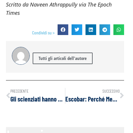
Scritto da Naveen Athrappully via The Epoch
Times
Condividi su >
Tutti gli articoli dell'autore
PRECEDENTE
SUCCESSIVO
Gli scienziati hanno scoperto come superare il “vantaggio quantistico” con i computer binari
Escobar: Perché Medvedev è libero di dichiararsi “Born To Be Wild”