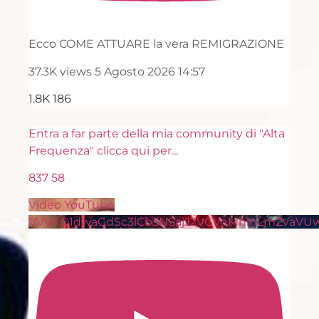
Ecco COME ATTUARE la vera REMIGRAZIONE
37.3K views
5 Agosto 2026 14:57
1.8K
186
Entra a far parte della mia community di "Alta
Frequenza" clicca qui per
...
837
58
Video YouTube
VVVXQ1dwaGdSc3lCb3NSajJ2VGVnMnlnLmZvaVU