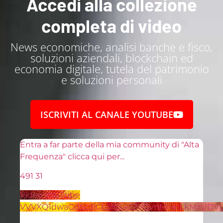
Accedi alla collezione
completa di video
News economiche, analisi banche e fisco,
soluzioni aziendali, blockchain ed
economia digitale, tutela del patrimonio
e soluzioni personali
ISCRIVITI AL CANALE YOUTUBE
Entra a far parte della mia community di "Alta
Frequenza" clicca qui per
...
491
31
Video YouTube
VVVXQ1dwaGdSc3lCb3NSajJ2VGVnMnlnLkMzUDV