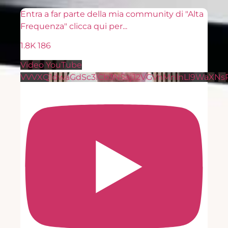
Entra a far parte della mia community di "Alta
Frequenza" clicca qui per
...
1.8K
186
Video YouTube
VVVXQ1dwaGdSc3lCb3NSajJ2VGVnMnlnLl9WaXN