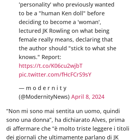
'personality' who previously wanted
to be a "human Ken doll" before
deciding to become a 'woman',
lectured JK Rowling on what being
female really means, declaring that
the author should "stick to what she
knows." Report:
https://t.co/K06cu2wjbT
pic.twitter.com/fHcFCrS9sY
— m o d e r n i t y
(@ModernityNews)
April 8, 2024
“Non mi sono mai sentita un uomo, quindi
sono una donna”, ha dichiarato Alves, prima
di affermare che “è molto triste leggere i titoli
dei giornali che ultimamente parlano di JK