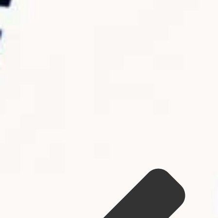
Hanno salvato il Culo al Giappone, a Se Stessi
(e ai Tuoi Fondi Pensione)
12.4K views
4 Agosto 2026 15:19
859
58