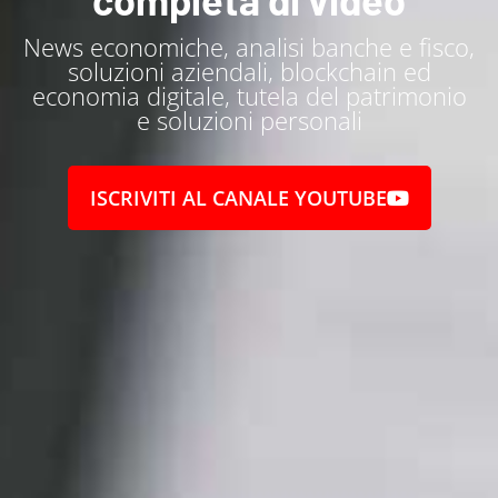
News economiche, analisi banche e fisco,
soluzioni aziendali, blockchain ed
economia digitale, tutela del patrimonio
e soluzioni personali
ISCRIVITI AL CANALE YOUTUBE
Entra a far parte della mia community di "Alta
Frequenza" clicca qui per
...
746
66
Video YouTube
VVVXQ1dwaGdSc3lCb3NSajJ2VGVnMnlnLkMzUDV