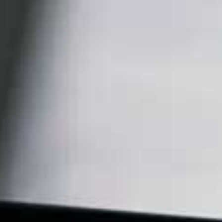
Bitcoin: I 3 Grandi Rischi che Nessuno Vi
Racconta.
9.6K views
6 Agosto 2026 16:42
746
66
Entra a far parte della mia community di "Alta
Frequenza" clicca qui per
...