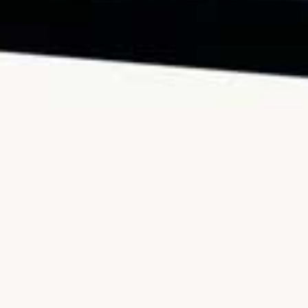
2.4K
258
Video YouTube
VVVXQ1dwaGdSc3lCb3NSajJ2VGVnMnlnLl9WaXNs