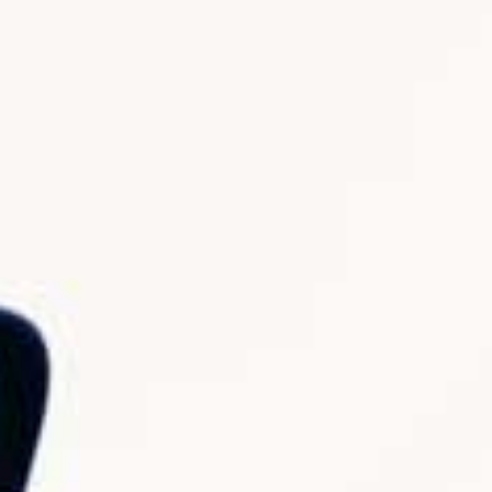
Ecco COME ATTUARE la vera REMIGRAZIONE
50K views
5 Agosto 2026 14:57
2.4K
258
Entra a far parte della mia community di "Alta
Frequenza" clicca qui per
...
859
58
Video YouTube
VVVXQ1dwaGdSc3lCb3NSajJ2VGVnMnlnLmZvaVU