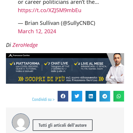
or career politicians aren’t the…
https://t.co/XZJ5M9mbEu
— Brian Sullivan (@SullyCNBC)
March 12, 2024
Di
ZeroHedge
Condividi su >
Tutti gli articoli dell'autore