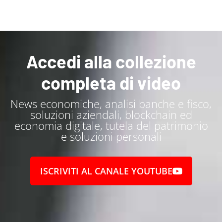
Accedi alla collezione
completa di video
News economiche, analisi banche e fisco,
soluzioni aziendali, blockchain ed
economia digitale, tutela del patrimonio
e soluzioni personali
ISCRIVITI AL CANALE YOUTUBE
Entra a far parte della mia community di "Alta
Frequenza" clicca qui per
...