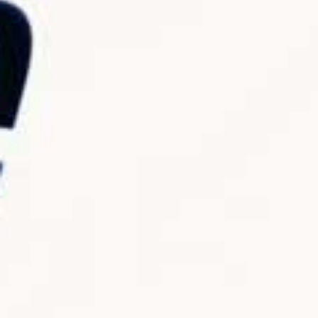
Hanno salvato il Culo al Giappone, a Se Stessi
(e ai Tuoi Fondi Pensione)
12.3K views
4 Agosto 2026 15:19
865
58