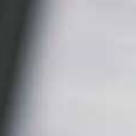
765
69
Video YouTube
VVVXQ1dwaGdSc3lCb3NSajJ2VGVnMnlnLkMzUDV
Bitcoin: I 3 Grandi Rischi che Nessuno Vi