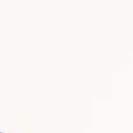
Ecco COME ATTUARE la vera REMIGRAZIONE
52.7K views
5 Agosto 2026 14:57
2.6K
281
Entra a far parte della mia community di "Alta
Frequenza" clicca qui per
...
865
58
Video YouTube
VVVXQ1dwaGdSc3lCb3NSajJ2VGVnMnlnLmZvaVU