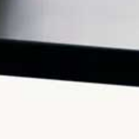
Racconta.
9.9K views
6 Agosto 2026 16:42
765
69
Entra a far parte della mia community di "Alta
Frequenza" clicca qui per
...
2.6K
281
Video YouTube
VVVXQ1dwaGdSc3lCb3NSajJ2VGVnMnlnLl9WaXN