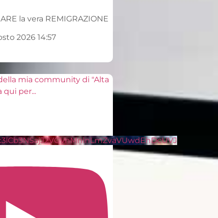
Ecco COME ATTUARE la vera REMIGRAZIONE
24.2K views
5 Agosto 2026 14:57
1.4K
153
Entra a far parte della mia community di "Alta
Frequenza" clicca qui per
...
809
58
Video YouTube
VVVXQ1dwaGdSc3lCb3NSajJ2VGVnMnlnLmZvaVU