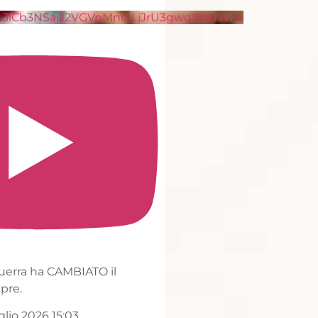
Video YouTube
VVVXQ1dwaGdSc3lCb3NSajJ2VGVnMnlnLjJrU3gw
Perché questa Guerra ha CAMBIATO il
MONDO per sempre.
12.9K views
10 Luglio 2026 15:03