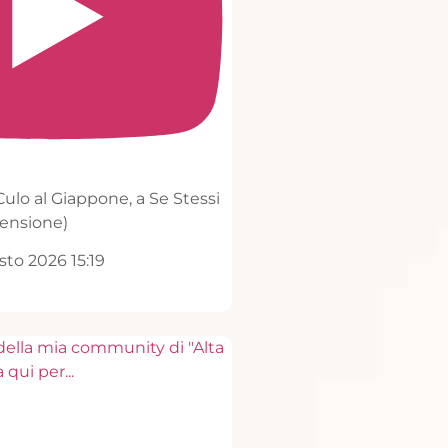
Hanno salvato il Culo al Giappone, a Se Stessi
(e ai Tuoi Fondi Pensione)
11.3K views
4 Agosto 2026 15:19
809
58
Entra a far parte della mia community di "Alta
Frequenza" clicca qui per
...
1K
105