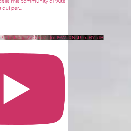
Entra a far parte della mia community di "Alta
Frequenza" clicca qui per
...
1.4K
153
Video YouTube
VVVXQ1dwaGdSc3lCb3NSajJ2VGVnMnlnLl9WaXN