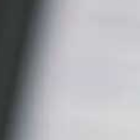
Entra a far parte della mia community di "Alta
Frequenza" clicca qui per
...
433
27
Video YouTube
VVVXQ1dwaGdSc3lCb3NSajJ2VGVnMnlnLkMzUDV