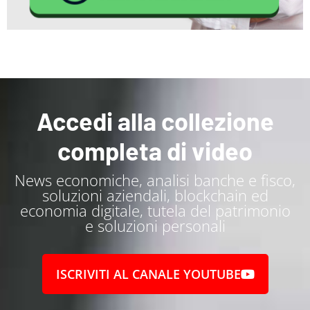
Accedi alla collezione
completa di video
News economiche, analisi banche e fisco,
soluzioni aziendali, blockchain ed
economia digitale, tutela del patrimonio
e soluzioni personali
ISCRIVITI AL CANALE YOUTUBE