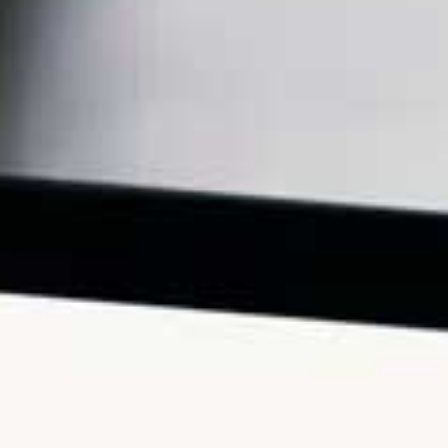
Bitcoin: I 3 Grandi Rischi che Nessuno Vi
Racconta.
3.1K views
6 hours ago
433
27
Entra a far parte della mia community di "Alta
Frequenza" clicca qui per
...
1.7K
177
Video YouTube
VVVXQ1dwaGdSc3lCb3NSajJ2VGVnMnlnLl9WaXN