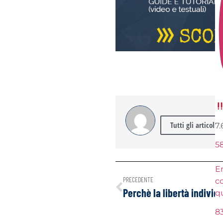
Tutti gli articoli 
7
5
En
PRECEDENTE
c
q
8