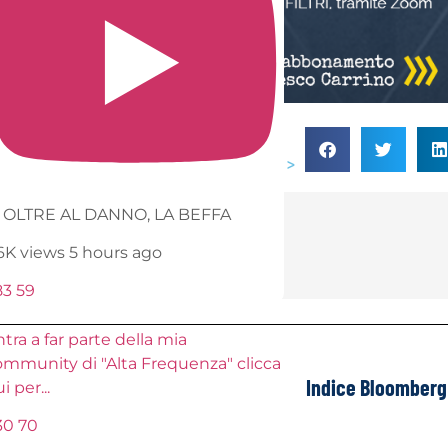
Condividi su >
OLTRE AL DANNO, LA BEFFA
dell'autore
.6K views
5 hours ago
83
59
tra a far parte della mia
ommunity di "Alta Frequenza" clicca
Perchè la libertà individuale è molto meglio della pianificazione centrale
Indice Bloomberg 
ui per
...
30
70