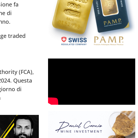
sione fa
ne di
nno.
ge traded
hority (FCA),
2024. Questa
iorno di
a