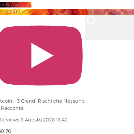
ideo YouTube
VVXQ1dwaGdSc3lCb3NSajJ2VGVnMnlnLkMzUDVUYnN4
un commento
inviare un commento.
itcoin: I 3 Grandi Rischi che Nessuno
i Racconta.
.1K views
6 Agosto 2026 16:42
30
70