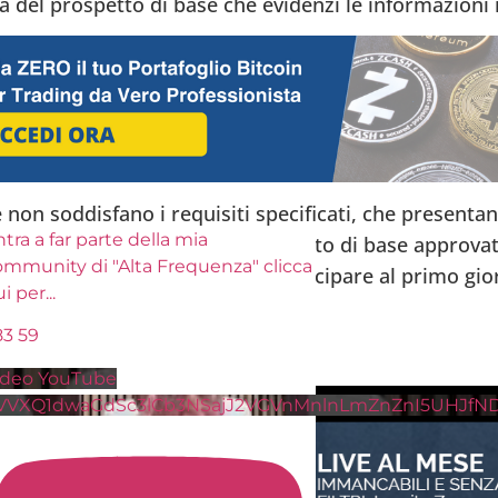
 del prospetto di base che evidenzi le informazioni r
e non soddisfano i requisiti specificati, che presentan
tra a far parte della mia
e o che non hanno il loro prospetto di base approvat
ommunity di "Alta Frequenza" clicca
2 maggio 2024, non potranno partecipare al primo gio
ui per
...
83
59
ideo YouTube
VVXQ1dwaGdSc3lCb3NSajJ2VGVnMnlnLmZnZnI5UHJfN