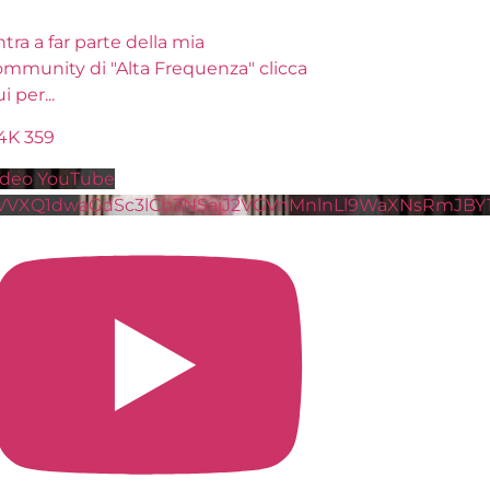
tra a far parte della mia
ommunity di "Alta Frequenza" clicca
ui per
...
.4K
359
ideo YouTube
VVXQ1dwaGdSc3lCb3NSajJ2VGVnMnlnLl9WaXNsRmJBY