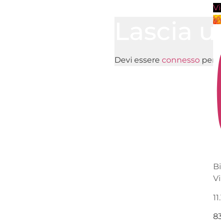
V
V
Lascia 
Devi essere
connesso
per 
B
V
11
8