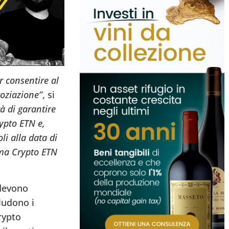
r consentire al
goziazione”
, si
à di garantire
rypto ETN e,
i alla data di
mma Crypto ETN
 devono
ludono i
rypto