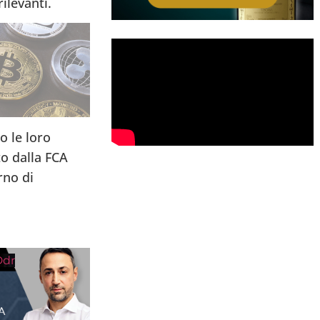
ilevanti.
o le loro
o dalla FCA
rno di
Ddr