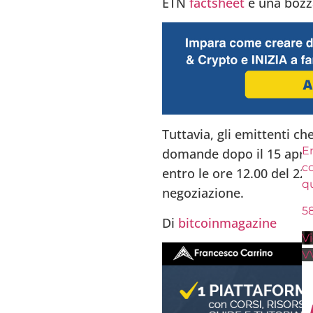
ETN
factsheet
e una bozza
Tuttavia, gli emittenti ch
En
domande dopo il 15 april
c
entro le ore 12.00 del 2
q
negoziazione.
5
Di
bitcoinmagazine
V
V