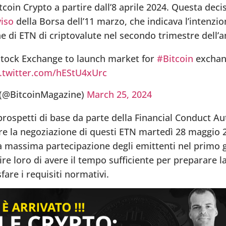
coin Crypto a partire dall’8 aprile 2024. Questa deci
viso
della Borsa dell’11 marzo, che indicava l’intenzio
e di ETN di criptovalute nel secondo trimestre dell’a
tock Exchange to launch market for
#Bitcoin
exchan
c.twitter.com/hEStU4xUrc
 (@BitcoinMagazine)
March 25, 2024
rospetti di base da parte della Financial Conduct Aut
are la negoziazione di questi ETN martedì 28 maggio 
a massima partecipazione degli emittenti nel primo g
re loro di avere il tempo sufficiente per preparare l
re i requisiti normativi.