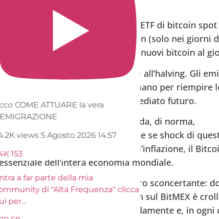
tura sottostante del Bitcoin”.
a
aggiungendo che “il lancio di più ETF di bitcoin spot
media giornaliera di 4500 bitcoin (solo nei giorni d
o stati coniati in media solo 921 nuovi bitcoin al gi
 i tassi di estrazione precedenti all’halving. Gli emi
le vendite di Bitcoin di seconda mano per riempire le
destinata ad aumentare nell’immediato futuro.
cco COME ATTUARE la vera
EMIGRAZIONE
va? Gli shock positivi della domanda, di norma,
ati a salti di prezzo. Inoltre, anche se shock di ques
4.2K views
5 Agosto 2026 14:57
e il petrolio possono portare all’inflazione, il Bitco
4K
153
ssenziale dell’intera economia mondiale.
tra a far parte della mia
si è verificato uno
sviluppo
davvero sconcertante: d
ommunity di "Alta Frequenza" clicca
ai 70k dollari, il valore del Bitcoin sul BitMEX è crol
ui per
...
 dollari. Il prezzo si è ripreso rapidamente e, in ogni 