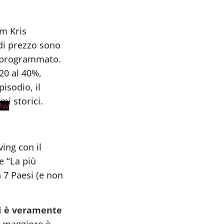
om Kris
 di prezzo sono
 programmato.
20 al 40%,
isodio, il
i storici.
Iw
ving con il
e “La più
 7 Paesi (e non
si è veramente
e maggiore è