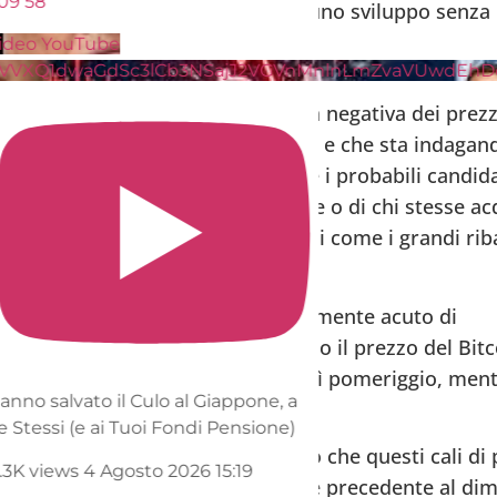
09
58
 borsa, ma si tratta comunque di uno sviluppo senza 
ideo YouTube
VVXQ1dwaGdSc3lCb3NSajJ2VGVnMnlnLmZvaVUwdEhD
il colpevole di questa impennata negativa dei prezzi
i dimensioni nel cuore della notte e che sta indagando
in particolare, sono emerse come i probabili candida
ora idea di chi siano esattamente o di chi stesse a
rodigioso, ma è solo un esempio di come i grandi ri
l mercato.
sodio è solo un esempio particolarmente acuto di
 vendita “costante” di spot quando il prezzo del Bitc
 ha toccato i minimi di 62k$ martedì pomeriggio, ment
anno salvato il Culo al Giappone, a
rdì precedente.
 Stessi (e ai Tuoi Fondi Pensione)
masti del tutto ottimisti sul fatto che questi cali di
.3K views
4 Agosto 2026 15:19
ola per orsi” associata all’ambiente precedente al d