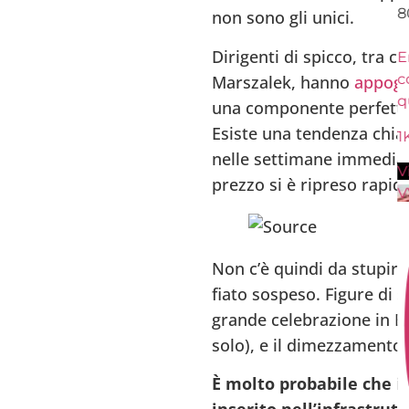
8
non sono gli unici.
Dirigenti di spicco, tra c
En
c
Marszalek, hanno
appogg
q
una componente perfett
Esiste una tendenza chiar
1
nelle settimane immediat
V
prezzo si è ripreso rapi
V
Non c’è quindi da stupirs
fiato sospeso. Figure di 
grande celebrazione in Bi
solo), e il dimezzamento
È molto probabile che il
inserito nell’infrastrut