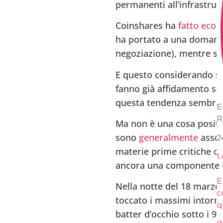
permanenti all’infrastrut
Coinshares ha
fatto eco 
ha portato a una domanda 
negoziazione), mentre son
E questo considerando solo
fanno già affidamento sul
questa tendenza sembra 
E
R
Ma non è una cosa positi
sono
generalmente
associ
2
materie prime critiche com
1.
ancora una componente e
En
Nella notte del 18 marzo 
c
toccato i massimi intorno 
q
batter d’occhio sotto i 9k