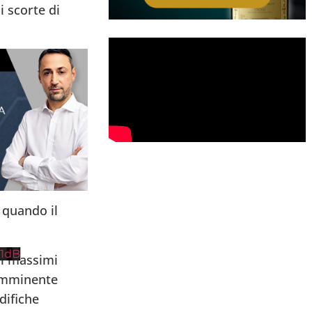
 scorte di
 quando il
1dB
ai massimi
’imminente
difiche