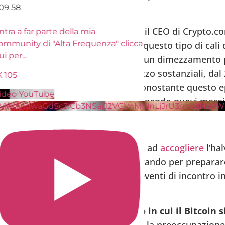
09
58
ui il CEO di Binance Richard Teng e il CEO di Crypto.c
tra a far parte della mia
ommunity di "Alta Frequenza" clicca
iato
il punto di vista secondo cui questo tipo di cali
ui per
...
amente naturale e temporanea di un dimezzamento
amente osservabile di cali di prezzo sostanziali, dal 
K
105
amente precedenti gli halving. Nonostante questo ep
ideo YouTube
damente e completamente, raggiungendo nuovi massim
VVXQ1dwaGdSc3lCb3NSajJ2VGVnMnlnLjJrU3gwdlNzdW
i se la comunità si sta preparando ad
accogliere
l’hal
spicco del settore si stanno adoperando per preparar
tcoin” con copertura dal vivo ed eventi di incontro in
 non è previsto prima di un mese.
 2024 sarà ricordato come l’anno in cui il Bitcoin 
tura finanziaria globale
. In realtà, la preoccupazion