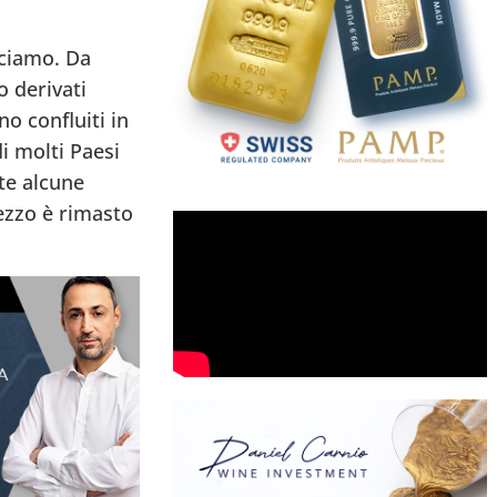
sciamo. Da
o derivati
o confluiti in
i molti Paesi
te alcune
ezzo è rimasto