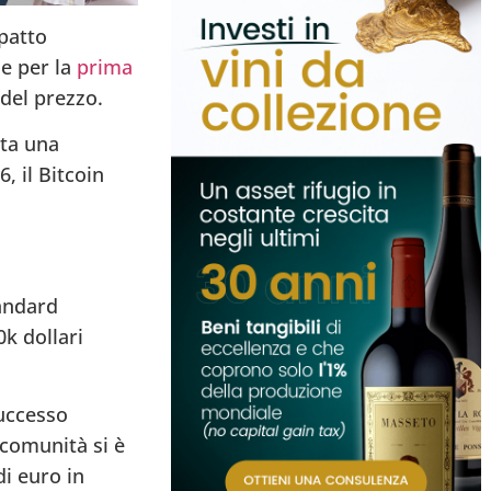
patto
 e per la
prima
del prezzo.
ata una
, il Bitcoin
andard
k dollari
successo
comunità si è
di euro in