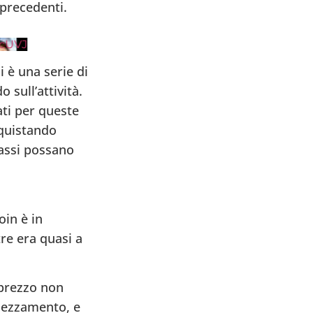
precedenti.
cUVJ
 è una serie di
 sull’attività.
ti per queste
cquistando
bassi possano
oin è in
re era quasi a
 prezzo non
imezzamento, e