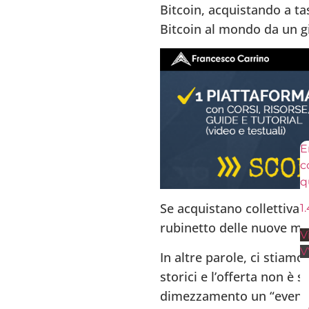
Bitcoin, acquistando a ta
Bitcoin al mondo da un gi
En
c
q
Se acquistano collettiva
1.
rubinetto delle nuove mo
V
V
In altre parole, ci stiam
storici e l’offerta non è s
dimezzamento un “evento 