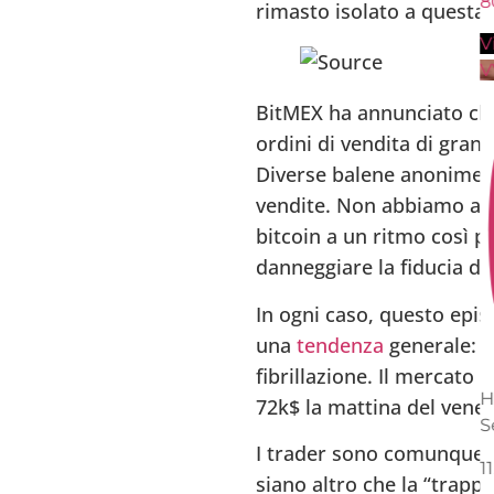
8
rimasto isolato a questa
V
V
BitMEX ha annunciato che 
ordini di vendita di grand
Diverse balene anonime, 
vendite. Non abbiamo anc
bitcoin a un ritmo così p
danneggiare la fiducia de
In ogni caso, questo epi
una
tendenza
generale: la
fibrillazione. Il mercato
H
72k$ la mattina del vene
Se
I trader sono comunque ri
11
siano altro che la “trapp