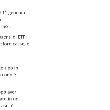
 l’11 gennaio
i
orno”.
ttenti di ETF
 loro casse, e
to tipo in
in non è
opo aver
lato in un
caso, è