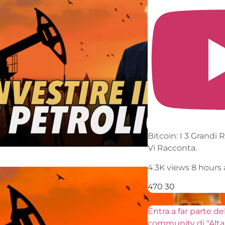
Bitcoin: I 3 Grandi Rischi che Nessuno
Vi Racconta.
4.3K views
8 hours ago
470
30
Entra a far parte della mia
community di "Alta Frequenza" clicca