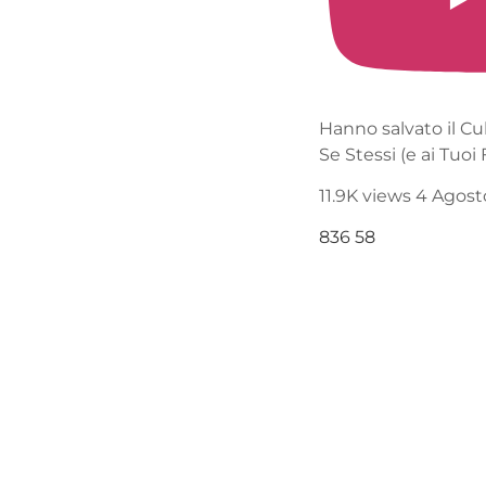
Hanno salvato il Culo al Giappone, a
Se Stessi (e ai Tuoi Fondi Pensione)
11.9K views
4 Agosto 2026 15:19
836
58