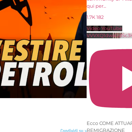
qui per
...
1.7K
182
Video YouTube
VVVXQ1dwaGdSc3lCb3NSajJ2VGVnMnlnLl9WaXNsRmJ
Ecco COME ATTUARE la vera
Condividi su >
REMIGRAZIONE