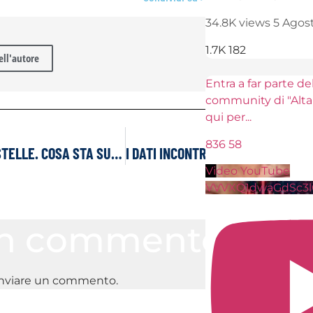
34.8K views
5 Agosto 2026 14:57
1.7K
182
dell'autore
Entra a far parte della mia
community di "Alta Frequenza" clicca
qui per
...
836
58
ETHEREUM: PAURA ALLE STELLE. COSA STA SUCCEDENDO NEI DATI DELLE TRANSAZIONI
Video YouTube
VVVXQ1dwaGdSc3lCb3NSajJ2VGVnMnlnLmZvaVUwdE
un commento
inviare un commento.