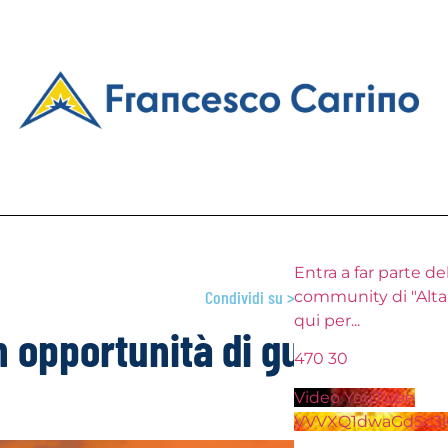
Entra a far parte della mia
Condividi su >
community di "Alta Frequenza" clicca
qui per
...
 opportunità di guadagno?
470
30
Video YouTube
VVVXQ1dwaGdSc3lCb3NSajJ2VGVnMnlnLkMzUDVUYn