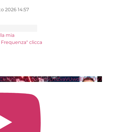
SUCCESSIVO
I DATI INCONTROVERTIBILI: CHI VENDE E CHI COMPRA BITCOIN
hDcUVJ