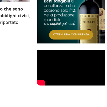
ro che sono
bblighi civici
,
riportato