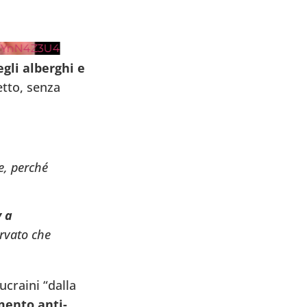
Z3U4
gli alberghi e
etto, senza
e, perché
v a
rvato che
ucraini “dalla
mento anti-