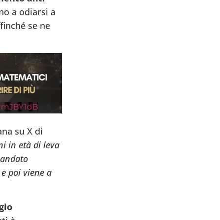
no a odiarsi a
ffinché se ne
1dB
ana su X di
i in età di leva
 andato
 e poi viene a
gio