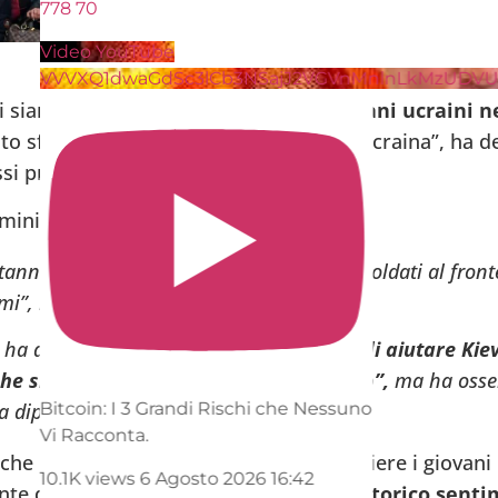
78
70
ideo YouTube
VVXQ1dwaGdSc3lCb3NSajJ2VGVnMnlnLkMzUDVUYnN4
i siano
indignati quando vedono giovani ucraini ne
o sforzo dobbiamo fare per aiutare l’Ucraina”, ha d
si precisi Varsavia intende fare.
ministro della Difesa polacco:
tanno facendo di tutto per fornire nuovi soldati al front
mi”, ha detto Kosiniak-Kamysz.
 ha detto che Varsavia si era già
offerta di aiutare Kie
he si sottraggono al loro “dovere civico”,
ma ha osse
a dipende dalla parte ucraina”.
itcoin: I 3 Grandi Rischi che Nessuno
i Racconta.
e una simile politica di aiuto per togliere i giovani 
0.1K views
6 Agosto 2026 16:42
te dal punto di vista polacco, dato lo
storico senti