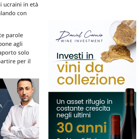
ucraini in età
nalando con
te parole
pone agli
saporto solo
artire per il