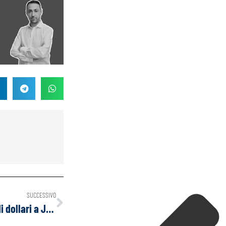
SUCCESSIVO
La Russia sequestra 440 milioni di dollari a JPMorgan