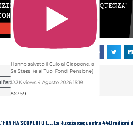
Condividi su >
anno salvato il Culo al Giappone, a
 Stessi (e ai Tuoi Fondi Pensione)
dell'autore
2.3K views
4 Agosto 2026 15:19
67
59
NOTIZIA DELL’ULTIM’ORA: L’FDA HA SCOPERTO L’INFLUENZA AVIARIA NEL LATTE DEI NEGOZI DI ALIMENTARI