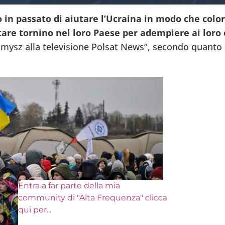
o in passato di aiutare l’Ucraina in modo che colo
itare tornino nel loro Paese per adempiere ai loro o
amysz alla televisione Polsat News”, secondo quanto 
tra a far parte della mia
ommunity di "Alta Frequenza" clicca
ui per
...