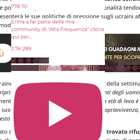
78
70
e polacca. In parole povere, le due nazionalità tendo
esenterà le sue politiche di pressione sugli ucraini a
tra a far parte della mia
modo nobili.
ommunity di "Alta Frequenza" clicca
ui per
...
.7K
289
ideo YouTube
VVXQ1dwaGdSc3lCb3NSajJ2VGVnMnlnLl9WaXNsRmJBY
craino Dmytro Kuleba ha scritto all’inizio della settim
ipristinare atteggiamenti equi nei confronti degli uomin
amentando:
“Come appare ora: Un uomo in età di leva è
l suo Stato che non gli importa della sua sopravvivenza,
esto Stato”.
mato che
quasi un milione di ucraini ha trovato rifu