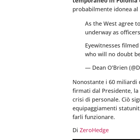
temporaneo in Polonia
e
probabilmente idonea al s
E
As the West agree to
R
underway as officers
5
Eyewitnesses filmed 
2
who will no doubt be
— Dean O'Brien (@
En
c
Nonostante i 60 miliardi d
q
firmati dal Presidente, la
8
crisi di personale. Ciò s
V
equipaggiamenti statunit
V
farli funzionare.
Di
ZeroHedge