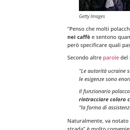
7
V
Getty Images
V
“Penso che molti polacch
nei caffè
e sentono quant
però specificare quali pas
Secondo altre
parole
del 
“Le autorità ucraine s
le esigenze sono enor
Il funzionario polacco
rintracciare coloro c
“la forma di assistenz
B
V
Naturalmente, va notato ch
1
strada” è molto convenien