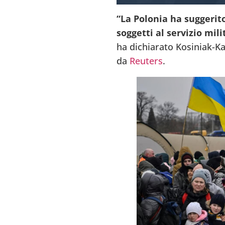
“La Polonia ha suggerit
soggetti al servizio mil
ha dichiarato Kosiniak-K
da
Reuters
.
En
c
q