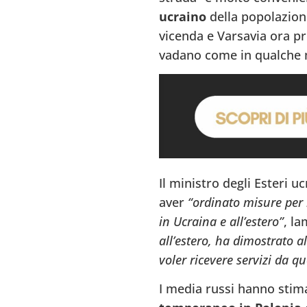
7
ucraino
della popolazion
vicenda e Varsavia ora pr
En
vadano come in qualche 
c
q
2
V
V
Il ministro degli Esteri u
aver
“ordinato misure per r
in Ucraina e all’estero”
, l
all’estero, ha dimostrato a
voler ricevere servizi da qu
I media russi hanno sti