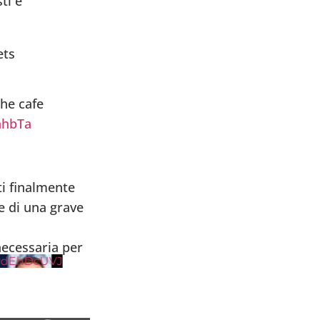
ti è
ets
the cafe
nhbTa
ti finalmente
 di una grave
d
necessaria per
cUVJ