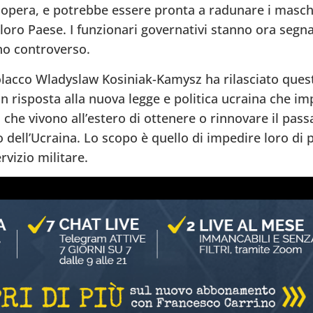
pera, e potrebbe essere pronta a radunare i maschi 
el loro Paese. I funzionari governativi stanno ora seg
no controverso.
polacco Wladyslaw Kosiniak-Kamysz ha rilasciato ques
in risposta alla nuova legge e politica ucraina che im
i che vivono all’estero di ottenere o rinnovare il pas
no dell’Ucraina. Lo scopo è quello di impedire loro di p
rvizio militare.