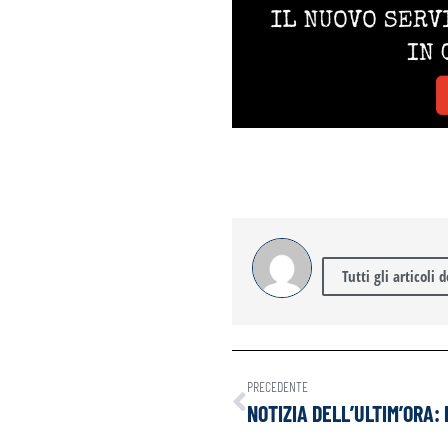
H
Se
Tutti gli articoli 
1
8
PRECEDENTE