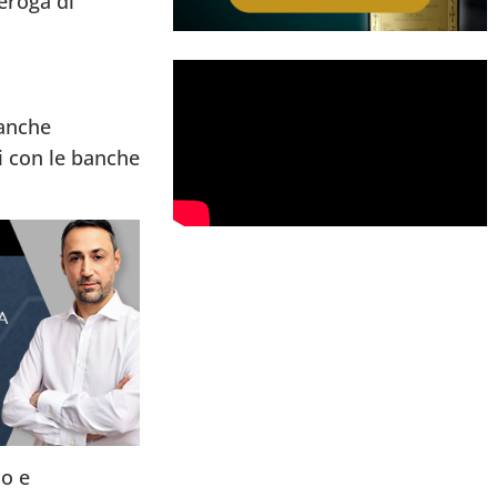
deroga di
banche
i con le banche
io e