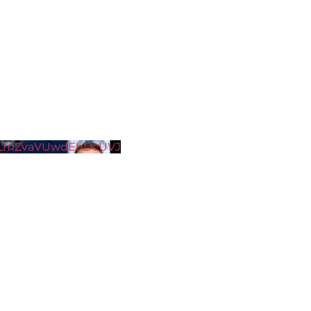
nLmZvaVUwdEhDcUVJ