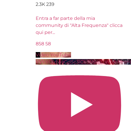
2.3K
239
Entra a far parte della mia
community di "Alta Frequenza" clicca
qui per
...
858
58
Video YouTube
VVVXQ1dwaGdSc3lCb3NSajJ2VGVnMnl