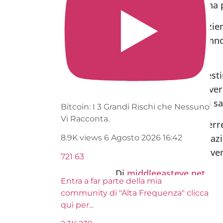
dall’economia israeliana 
Secondo Haaretz, le azie
palestinese non potranno
banche palestinesi.
Anche i lavoratori palesti
israeliane devono ricever
continuare a ricevere i sa
Bitcoin: I 3 Grandi Rischi che Nessuno
Vi Racconta.
Tra le altre aree che ver
esportazione e importazion
8.9K views
6 Agosto 2026 16:42
fiscali palestinesi, che v
721
63
Di
middleeasteye.net
Entra a far parte della mia
community di "Alta Frequenza" clicca
qui per
...