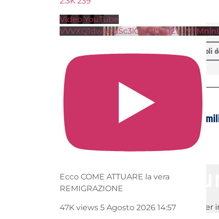
2.3K
239
Video YouTube
VVVXQ1dwaGdSc3lCb3NSajJ2VGVnMnl
Tutti gli articoli 
PRECEDENTE
Indice Bloomberg dei mil
Lascia 
Ecco COME ATTUARE la vera
REMIGRAZIONE
Devi essere
connesso
per 
47K views
5 Agosto 2026 14:57