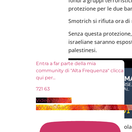
fondi a gruppi terroristic
protezione per le due ban
Smotrich si rifiuta ora di
Senza questa protezione, 
israeliane saranno espost
palestinesi.
Entra a far parte della mia
community di "Alta Frequenza" clicca
qui per
...
721
63
Video YouTube
VVVXQ1dwaGdSc3lCb3NSajJ2VGVnMnl
Le conseguenze dell’isola