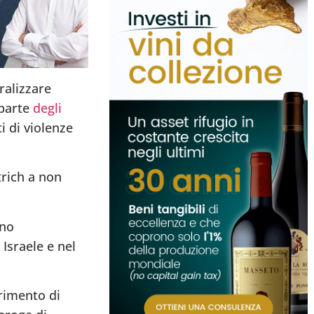
ralizzare
 parte
degli
i di violenze
trich a non
ono
Israele e nel
erimento di