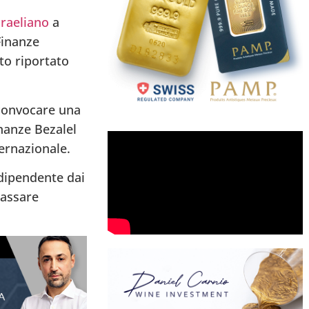
sraeliano
a
Finanze
nto riportato
 convocare una
inanze Bezalel
ternazionale.
 dipendente dai
passare