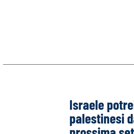
Israele potr
palestinesi d
prossima se