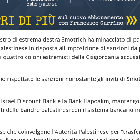
inistro di estrema destra Smotrich ha minacciato di pa
Palestinese in risposta all’imposizione di sanzioni da
i quattro coloni estremisti della Cisgiordania accusat
o rispettato le sanzioni nonostante gli inviti di Smo
a Israel Discount Bank e la Bank Hapoalim, manteng
i delle banche palestinesi con il sistema bancario in 
se che coinvolgono l’Autorità Palestinese per “trasf