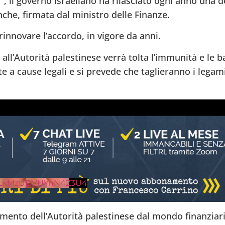
i”, il governo israeliano ha rilasciato ogni anno una 
che, firmata dal ministro delle Finanze.
 rinnovare l’accordo, in vigore da anni.
all’Autorità palestinese verrà tolta l’immunità e le 
e a cause legali e si prevede che taglieranno i legam
nLkMzUDVUYnN4Z3U4
mento dell’Autorità palestinese dal mondo finanziar