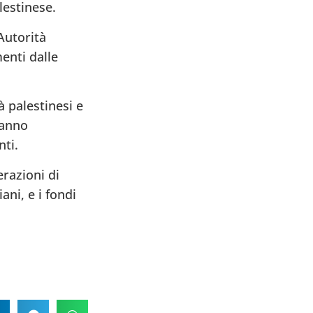
lestinese.
Autorità
enti dalle
à palestinesi e
ranno
nti.
erazioni di
ani, e i fondi