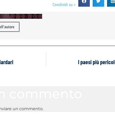
Condividi su >
nLl9WaXNsRmJBY1dB
dell'autore
iardari
I paesi più perico
un commento
inviare un commento.