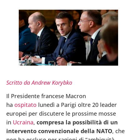
Scritto da Andrew Korybko
Il Presidente francese Macron
ha
ospitato
lunedì a Parigi oltre 20 leader
europei per discutere le prossime mosse
in
Ucraina
,
compresa la possibilità di un
intervento convenzionale della NATO
, che
non ha escluso per ragioni di “ambiguità