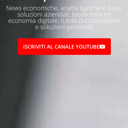
News economiche, analisi banche e fisco,
soluzioni aziendali, blockchain ed
economia digitale, tutela del patrimonio
e soluzioni personali
ISCRIVITI AL CANALE YOUTUBE
Entra a far parte della mia community di "Alta
Frequenza" clicca qui per
...
1.8K
131
Video YouTube
VVVXQ1dwaGdSc3lCb3NSajJ2VGVnMnlnLmZnZnI5