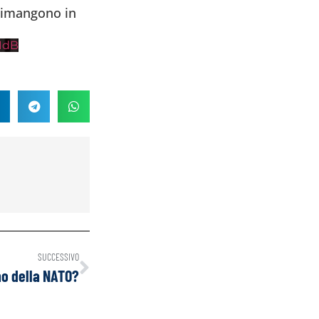
 rimangono in
1dB
SUCCESSIVO
no della NATO?