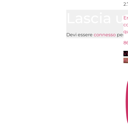
2
Lascia 
En
c
q
Devi essere
connesso
per 
8
V
V