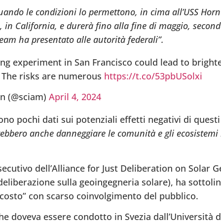
uando le condizioni lo permettono, in cima all’USS Horne
n California, e durerà fino alla fine di maggio, second
eam ha presentato alle autorità federali”.
ng experiment in San Francisco could lead to bright
t. The risks are numerous
https://t.co/53pbUSolxi
an (@sciam)
April 4, 2024
ono pochi dati sui potenziali effetti negativi di questi
rebbero anche danneggiare le comunità e gli ecosistemi
secutivo dell’Alliance for Just Deliberation on Solar
deliberazione sulla geoingegneria solare), ha sottoli
scosto” con scarso coinvolgimento del pubblico.
e doveva essere condotto in Svezia dall’Università d