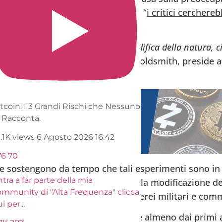
 portata di ciò che sta accadendo, “
i critici cerchere
o che quando ci inseriamo nella modifica della natura, 
olto gravi”,
ha dichiarato Greg Goldsmith, preside a
la Chapman University.
itcoin: I 3 Grandi Rischi che Nessuno
i Racconta.
0.1K views
6 Agosto 2026 16:42
76
70
one sostengono da tempo che tali esperimenti sono in
tra a far parte della mia
 alcuni affermano addirittura che la modificazione d
ommunity di "Alta Frequenza" clicca
le “scie chimiche” rilasciate da aerei militari e comm
ui per
...
ne delle chemtrail, in circolazione almeno dai primi a