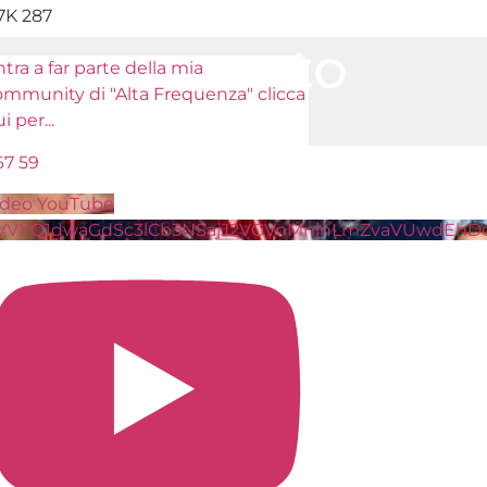
.7K
287
un commento
tra a far parte della mia
ommunity di "Alta Frequenza" clicca
ui per
...
inviare un commento.
67
59
ideo YouTube
VVXQ1dwaGdSc3lCb3NSajJ2VGVnMnlnLmZvaVUwdEhD