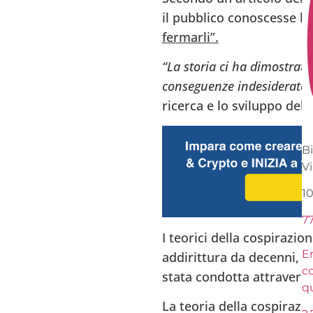
il pubblico conoscesse la
fermarli”.
“La storia ci ha dimostrat
conseguenze indesiderate m
ricerca e lo sviluppo del
B
V
1
7
I teorici della cospirazi
En
addirittura da decenni, e
c
stata condotta attraverso 
q
La teoria della cospirazio