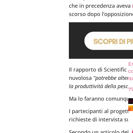
che in precedenza aveva
scorso dopo l’opposizione 
En
Il rapporto di Scientific 
c
nuvolosa
“potrebbe altera
q
la produttività della pesca 
7
Ma lo faranno comunque
V
V
I partecipanti al progetto
richieste di intervista su
Secondo un articolo del 