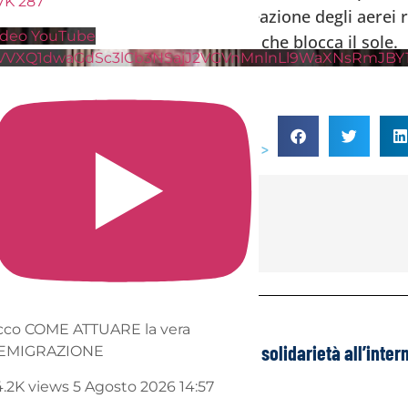
.7K
287
e le scie rilasciate dai motori a reazione degli aerei
ideo YouTube
 una copertura nuvolosa di fatto che blocca il sole.
VVXQ1dwaGdSc3lCb3NSajJ2VGVnMnlnLl9WaXNsRmJBY
Condividi su >
dell'autore
cco COME ATTUARE la vera
RAPPORTO COVID DEL CDC: 780.000 REAZIONI AVVERSE SCOPERTE
Mancanza di solidarietà all’inter
EMIGRAZIONE
4.2K views
5 Agosto 2026 14:57