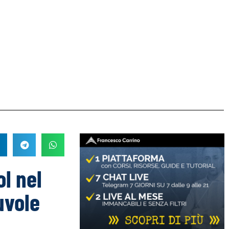
l nel
uvole