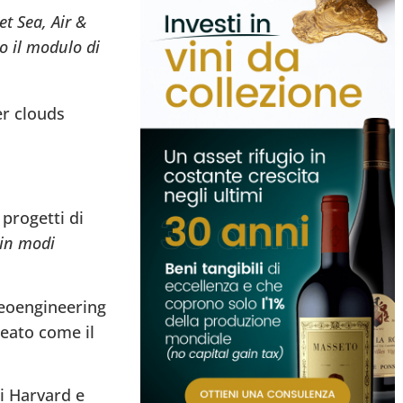
t Sea, Air &
o il modulo di
er clouds
 progetti di
 in modi
 Geoengineering
neato come il
i Harvard e