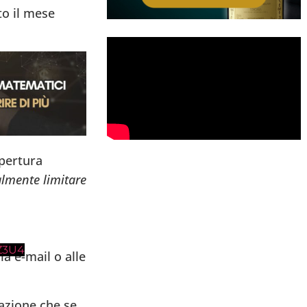
to il mese
opertura
almente limitare
Z3U4
a e-mail o alle
azione che se