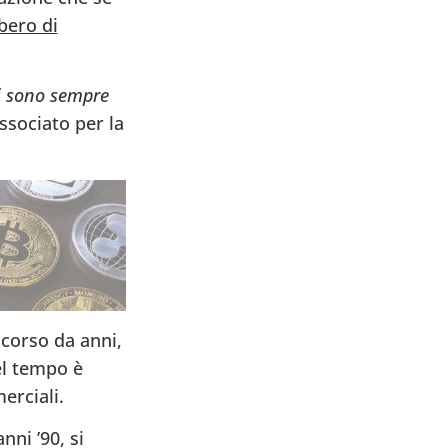
bbero di
ci sono sempre
ssociato per la
 corso da anni,
el tempo è
erciali.
nni ’90, si