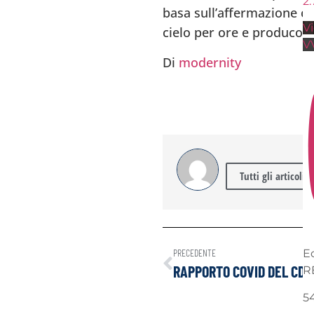
2
basa sull’affermazione ch
V
cielo per ore e producono
V
Di
modernity
Tutti gli articoli 
PRECEDENTE
E
R
5